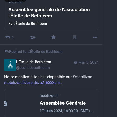
YouTube
Assemblée générale de l'association
l'Étoile de Bethléem
By
L'Étoile de Bethléem
0
Replied to
L'Étoile de Bethléem
L'Étoile de Bethléem
Mar 5, 2024
@
etoiledebethleem
Notre manifestation est disponible sur 
#
mobilizon
mobilizon.fr/events/a218388a-6
mobilizon.fr
Assemblée Générale
17 mars 2024, 16:00:00 - GMT+1 - 34 Rue Saint-Georges, 27940, Aubevoye, France - Dimanche 17 mars à 15h aura lieu notre Assemblée Générale dans la salle du presbytère du Val d’Hazey (en face de l’église St Georges). Vous êtes tous conviés, adhérents ou non à venir participer à cett…