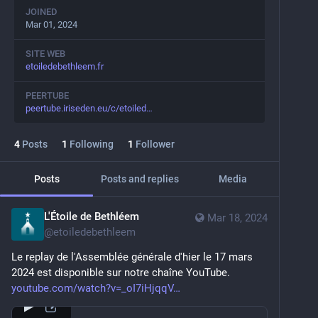
JOINED
Mar 01, 2024
SITE WEB
etoiledebethleem.fr
PEERTUBE
peertube.iriseden.eu/c/etoiled
4
Posts
1
Following
1
Follower
Posts
Posts and replies
Media
L'Étoile de Bethléem
Mar 18, 2024
@
etoiledebethleem
Le replay de l'Assemblée générale d'hier le 17 mars 
2024 est disponible sur notre chaîne YouTube.
youtube.com/watch?v=_oI7iHjqqV